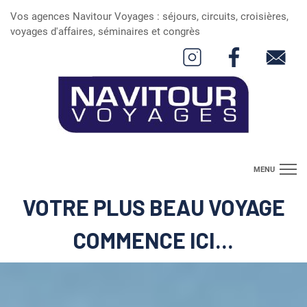
Vos agences Navitour Voyages : séjours, circuits, croisières,
voyages d'affaires, séminaires et congrès
MENU
VOTRE PLUS BEAU VOYAGE
Nos Séjours
Nos Circuits
COMMENCE ICI...
Nos Croisières
Concevez le voyage de vos rêves